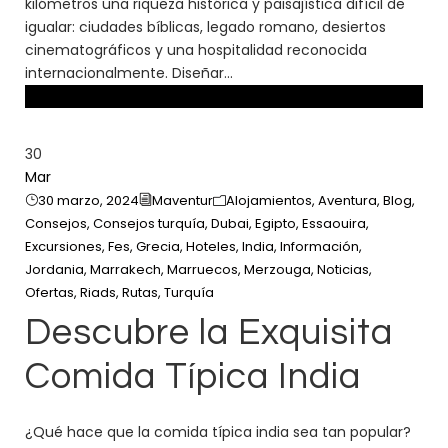
kilómetros una riqueza histórica y paisajística difícil de
igualar: ciudades bíblicas, legado romano, desiertos
cinematográficos y una hospitalidad reconocida
internacionalmente. Diseñar...
30
Mar
30 marzo, 2024
Maventur
Alojamientos
,
Aventura
,
Blog
,
Consejos
,
Consejos turquía
,
Dubai
,
Egipto
,
Essaouira
,
Excursiones
,
Fes
,
Grecia
,
Hoteles
,
India
,
Información
,
Jordania
,
Marrakech
,
Marruecos
,
Merzouga
,
Noticias
,
Ofertas
,
Riads
,
Rutas
,
Turquía
Descubre la Exquisita
Comida Típica India
¿Qué hace que la comida típica india sea tan popular?