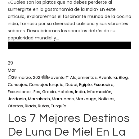
¿Cuáles son los platos que no debes perderte al
sumergirte en la gastronomía de la India? En este
artículo, exploraremos el fascinante mundo de la cocina
india, famosa por su diversidad culinaria y sus vibrantes
sabores. Descubriremos los secretos detrás de su
popularidad mundial y...
29
Mar
29 marzo, 2024
Maventur
Alojamientos
,
Aventura
,
Blog
,
Consejos
,
Consejos turquía
,
Dubai
,
Egipto
,
Essaouira
,
Excursiones
,
Fes
,
Grecia
,
Hoteles
,
India
,
Información
,
Jordania
,
Marrakech
,
Marruecos
,
Merzouga
,
Noticias
,
Ofertas
,
Riads
,
Rutas
,
Turquía
Los 7 Mejores Destinos
De Luna De Miel En La