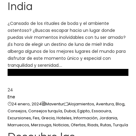
India
¿Cansado de los rituales de boda y el ambiente
ostentoso? ¿Buscas escapar hacia un lugar donde
puedas vivir momentos inolvidables con tu ser amado?
¡Es hora de elegir un destino de luna de miel! India
alberga algunos de los mejores lugares del mundo para
disfrutar de este momento único y especial con
tranquilidad y serenidad....
24
Ene
24 enero, 2024
Maventur
Alojamientos
,
Aventura
,
Blog
,
Consejos
,
Consejos turquía
,
Dubai
,
Egipto
,
Essaouira
,
Excursiones
,
Fes
,
Grecia
,
Hoteles
,
Información
,
Jordania
,
Marruecos
,
Merzouga
,
Noticias
,
Ofertas
,
Riads
,
Rutas
,
Turquía