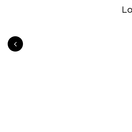
Lo
Descubre
Estambul!