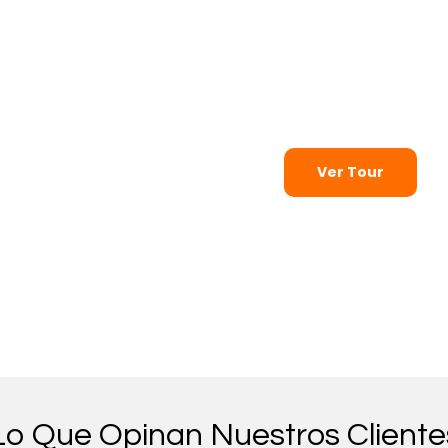
Tour privado,
con guía oficial.
Ver Tour
Lo Que Opinan Nuestros Cliente