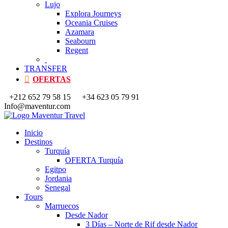
Lujo
Explora Journeys
Oceania Cruises
Azamara
Seabourn
Regent
TRANSFER
OFERTAS
+212 652 79 58 15
+34 623 05 79 91
Info@maventur.com
Inicio
Destinos
Turquía
OFERTA Turquía
Egitpo
Jordania
Senegal
Tours
Marruecos
Desde Nador
3 Días – Norte de Rif desde Nador