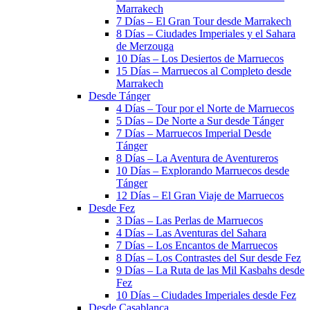
Marrakech
7 Días – El Gran Tour desde Marrakech
8 Días – Ciudades Imperiales y el Sahara
de Merzouga
10 Días – Los Desiertos de Marruecos
15 Días – Marruecos al Completo desde
Marrakech
Desde Tánger
4 Días – Tour por el Norte de Marruecos
5 Días – De Norte a Sur desde Tánger
7 Días – Marruecos Imperial Desde
Tánger
8 Días – La Aventura de Aventureros
10 Días – Explorando Marruecos desde
Tánger
12 Días – El Gran Viaje de Marruecos
Desde Fez
3 Días – Las Perlas de Marruecos
4 Días – Las Aventuras del Sahara
7 Días – Los Encantos de Marruecos
8 Días – Los Contrastes del Sur desde Fez
9 Días – La Ruta de las Mil Kasbahs desde
Fez
10 Días – Ciudades Imperiales desde Fez
Desde Casablanca