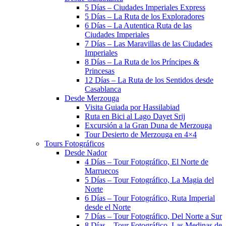
5 Días – Ciudades Imperiales Express
5 Días – La Ruta de los Exploradores
6 Días – La Autentica Ruta de las
Ciudades Imperiales
7 Días – Las Maravillas de las Ciudades
Imperiales
8 Días – La Ruta de los Príncipes &
Princesas
12 Días – La Ruta de los Sentidos desde
Casablanca
Desde Merzouga
Visita Guiada por Hassilabiad
Ruta en Bici al Lago Dayet Srij
Excursión a la Gran Duna de Merzouga
Tour Desierto de Merzouga en 4×4
Tours Fotográficos
Desde Nador
4 Días – Tour Fotográfico, El Norte de
Marruecos
5 Días – Tour Fotográfico, La Magia del
Norte
6 Días – Tour Fotográfico, Ruta Imperial
desde el Norte
7 Días – Tour Fotográfico, Del Norte a Sur
8 Días – Tour Fotográfico, Las Medinas de