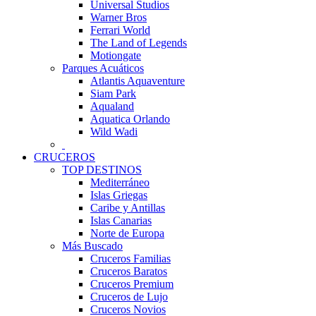
Universal Studios
Warner Bros
Ferrari World
The Land of Legends
Motiongate
Parques Acuáticos
Atlantis Aquaventure
Siam Park
Aqualand
Aquatica Orlando
Wild Wadi
CRUCEROS
TOP DESTINOS
Mediterráneo
Islas Griegas
Caribe y Antillas
Islas Canarias
Norte de Europa
Más Buscado
Cruceros Familias
Cruceros Baratos
Cruceros Premium
Cruceros de Lujo
Cruceros Novios