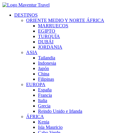
DESTINOS
ORIENTE MEDIO Y NORTE ÁFRICA
MARRUECOS
EGIPTO
TURQUÍA
DUBÁI
JORDANIA
ASIA
Tailandia
Indonesia
Japón
China
Filipinas
EUROPA
España
Francia
Italia
Grecia
Reindo Unido e Irlanda
ÁFRICA
Kenia
Isla Mauricio
Cabo Verde