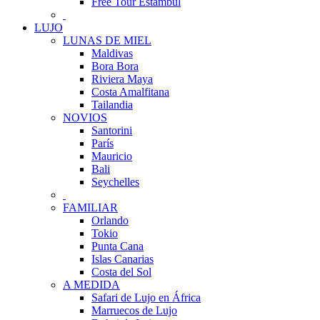
Free Tour Estambul
LUJO
LUNAS DE MIEL
Maldivas
Bora Bora
Riviera Maya
Costa Amalfitana
Tailandia
NOVIOS
Santorini
París
Mauricio
Bali
Seychelles
FAMILIAR
Orlando
Tokio
Punta Cana
Islas Canarias
Costa del Sol
A MEDIDA
Safari de Lujo en África
Marruecos de Lujo