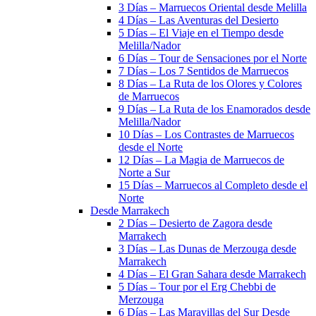
3 Días – Marruecos Oriental desde Melilla
4 Días – Las Aventuras del Desierto
5 Días – El Viaje en el Tiempo desde
Melilla/Nador
6 Días – Tour de Sensaciones por el Norte
7 Días – Los 7 Sentidos de Marruecos
8 Días – La Ruta de los Olores y Colores
de Marruecos
9 Días – La Ruta de los Enamorados desde
Melilla/Nador
10 Días – Los Contrastes de Marruecos
desde el Norte
12 Días – La Magia de Marruecos de
Norte a Sur
15 Días – Marruecos al Completo desde el
Norte
Desde Marrakech
2 Días – Desierto de Zagora desde
Marrakech
3 Días – Las Dunas de Merzouga desde
Marrakech
4 Días – El Gran Sahara desde Marrakech
5 Días – Tour por el Erg Chebbi de
Merzouga
6 Días – Las Maravillas del Sur Desde