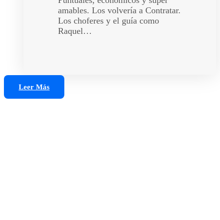
Puntuales, económicos y súper
amables. Los volvería a Contratar.
Los choferes y el guía como
Raquel…
Leer Más
Tours Privados
Tours privados con guía profesional autorizado.
Calidad, exclusividad y experiencias