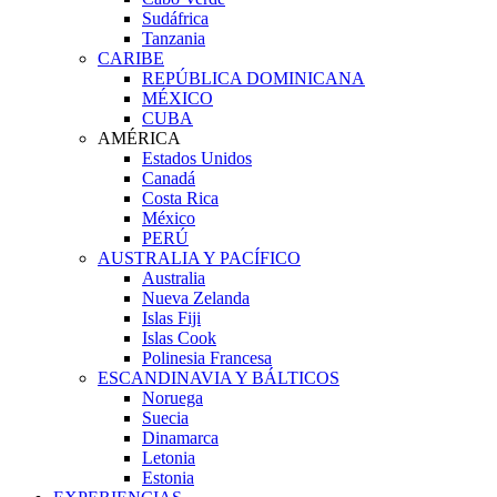
Sudáfrica
Tanzania
CARIBE
REPÚBLICA DOMINICANA
MÉXICO
CUBA
AMÉRICA
Estados Unidos
Canadá
Costa Rica
México
PERÚ
AUSTRALIA Y PACÍFICO
Australia
Nueva Zelanda
Islas Fiji
Islas Cook
Polinesia Francesa
ESCANDINAVIA Y BÁLTICOS
Noruega
Suecia
Dinamarca
Letonia
Estonia