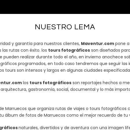
NUESTRO LEMA
idad y garantía para nuestros clientes,
Maventur.com
pone a 
 las rutas con éxito. los
tours fotográficos
son diseñados para 
ueden realizar durante todo el año, en invierno anochece sobre l
tográficos programados, en todo caso tendremos que seguir las i
s tours son intensos y largos en algunas ciudades especificada
ntur.com
los
tours fotográficos
son reportajes hechos a med
za, arquitectura, gastronomía, social, documental y lo más impor
de Marruecos que organiza rutas de viajes o tours fotográficos 
o tu álbum de fotos de Marruecos como el mejor recuerdo de tu 
gráficos
naturales, divertidos y de aventura con una imagen l