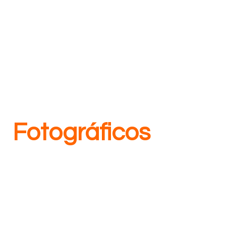
Tours
Fotográficos
En Maventur.com realizamos reportajes fotográficos
naturales, divertidos y de aventura con una imagen
lifestyle muy cuidada. Te ofrecemos experiencias
únicas e inolvidables, un recuerdo para toda la vida,
No lo pienses más y vente con nosotros.