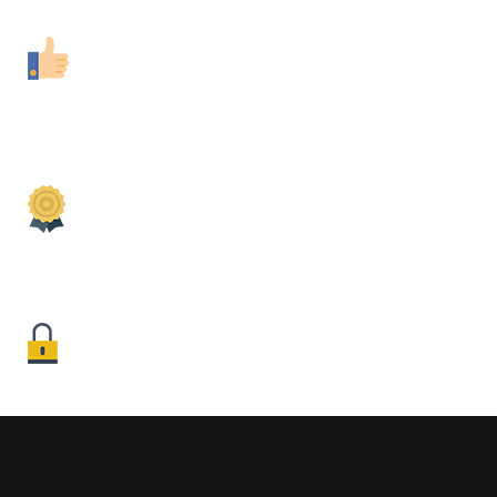
EXPERIENCIA
+10 Años de Experiencia
GARANTÍA
Tu Viaje Garantizado
SEGURIDAD
Su Pago es 100% Seguro