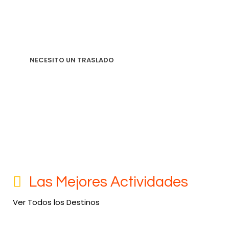
desde el translado hasta el hotel, restaurantes y
todo lo necesario para satisfacer sus necesidades.
NECESITO UN TRASLADO
Las Mejores Actividades
Ver Todos los Destinos