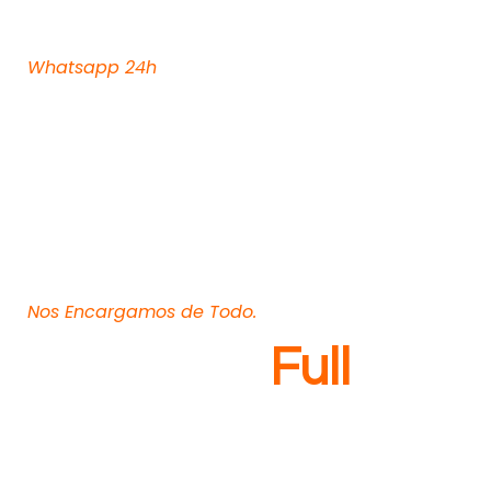
(+212) 652-795-815
Whatsapp 24h
Nos Encargamos de Todo.
Traslados
Full
Si tienen pensado ir a Marrakech, Casablanca o
cualquier otro destino por ocio o negocios, nosotros
nos encargaremos de gestionar todo el planning