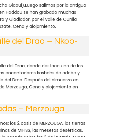
cha Glaoui),Luego salimos por la antigua
it Ben Haddou se han grabado muchas
tra y Gladiador, por el Valle de Ounila
azate, Cena y alojamiento.
lle del Draa – Nkob-
lle del Draa, donde destaca uno de los
las encantadoras kasbahs de adobe y
lle del Draa. Después del almuerzo en
as de Merzouga, Cena y alojamiento en
adas – Merzouga
s: los 2 oasis de MERZOUGA, las tierras
inas de MIFISS, las mesetas desérticas,