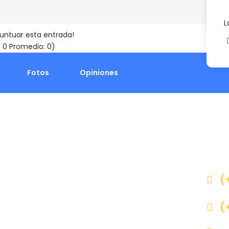
L
puntuar esta entrada!
:
0
Promedio:
0
)
Fotos
Opiniones
¿N
Cualq
nuestr
con no
(
(