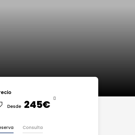
recio
245€
Desde
eserva
Consulta