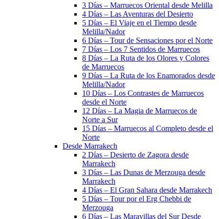
3 Días – Marruecos Oriental desde Melilla
4 Días – Las Aventuras del Desierto
5 Días – El Viaje en el Tiempo desde
Melilla/Nador
6 Días – Tour de Sensaciones por el Norte
7 Días – Los 7 Sentidos de Marruecos
8 Días – La Ruta de los Olores y Colores
de Marruecos
9 Días – La Ruta de los Enamorados desde
Melilla/Nador
10 Días – Los Contrastes de Marruecos
desde el Norte
12 Días – La Magia de Marruecos de
Norte a Sur
15 Días – Marruecos al Completo desde el
Norte
Desde Marrakech
2 Días – Desierto de Zagora desde
Marrakech
3 Días – Las Dunas de Merzouga desde
Marrakech
4 Días – El Gran Sahara desde Marrakech
5 Días – Tour por el Erg Chebbi de
Merzouga
6 Días – Las Maravillas del Sur Desde