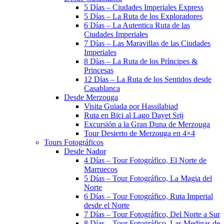
5 Días – Ciudades Imperiales Express
5 Días – La Ruta de los Exploradores
6 Días – La Autentica Ruta de las
Ciudades Imperiales
7 Días – Las Maravillas de las Ciudades
Imperiales
8 Días – La Ruta de los Príncipes &
Princesas
12 Días – La Ruta de los Sentidos desde
Casablanca
Desde Merzouga
Visita Guiada por Hassilabiad
Ruta en Bici al Lago Dayet Srij
Excursión a la Gran Duna de Merzouga
Tour Desierto de Merzouga en 4×4
Tours Fotográficos
Desde Nador
4 Días – Tour Fotográfico, El Norte de
Marruecos
5 Días – Tour Fotográfico, La Magia del
Norte
6 Días – Tour Fotográfico, Ruta Imperial
desde el Norte
7 Días – Tour Fotográfico, Del Norte a Sur
8 Días – Tour Fotográfico, Las Medinas de