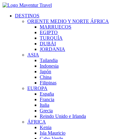
DESTINOS
ORIENTE MEDIO Y NORTE ÁFRICA
MARRUECOS
EGIPTO
TURQUÍA
DUBÁI
JORDANIA
ASIA
Tailandia
Indonesia
Japón
China
Filipinas
EUROPA
España
Francia
Italia
Grecia
Reindo Unido e Irlanda
ÁFRICA
Kenia
Isla Mauricio
Cabo Verde