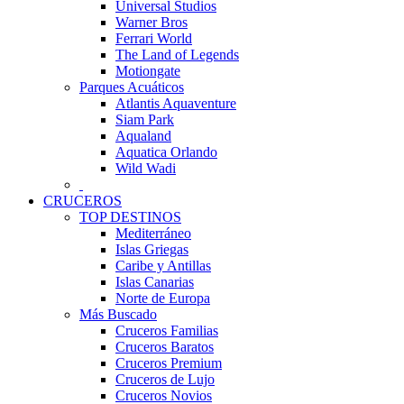
Universal Studios
Warner Bros
Ferrari World
The Land of Legends
Motiongate
Parques Acuáticos
Atlantis Aquaventure
Siam Park
Aqualand
Aquatica Orlando
Wild Wadi
CRUCEROS
TOP DESTINOS
Mediterráneo
Islas Griegas
Caribe y Antillas
Islas Canarias
Norte de Europa
Más Buscado
Cruceros Familias
Cruceros Baratos
Cruceros Premium
Cruceros de Lujo
Cruceros Novios