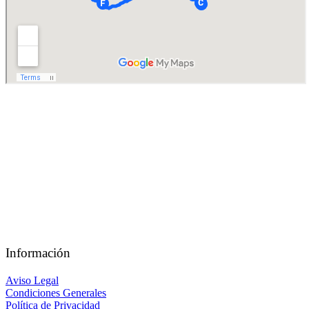
Maventur Travel se erige como tu agencia receptiva en diversos
destinos, entre los que se incluyen Marruecos, Turquía, Emiratos
Árabes, Egipto…
Información
Aviso Legal
Condiciones Generales
Política de Privacidad