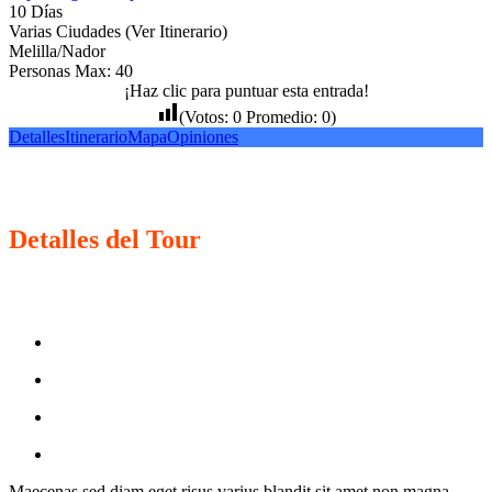
10 Días
Varias Ciudades (Ver Itinerario)
Melilla/Nador
Personas Max: 40
¡Haz clic para puntuar esta entrada!
(Votos:
0
Promedio:
0
)
Detalles
Itinerario
Mapa
Opiniones
Detalles del Tour
Maecenas sed diam eget risus varius blandit sit amet non magna.