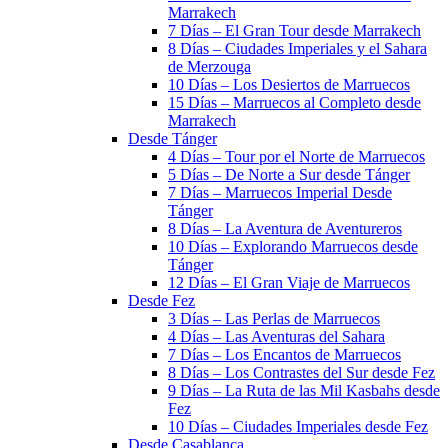
Marrakech
7 Días – El Gran Tour desde Marrakech
8 Días – Ciudades Imperiales y el Sahara
de Merzouga
10 Días – Los Desiertos de Marruecos
15 Días – Marruecos al Completo desde
Marrakech
Desde Tánger
4 Días – Tour por el Norte de Marruecos
5 Días – De Norte a Sur desde Tánger
7 Días – Marruecos Imperial Desde
Tánger
8 Días – La Aventura de Aventureros
10 Días – Explorando Marruecos desde
Tánger
12 Días – El Gran Viaje de Marruecos
Desde Fez
3 Días – Las Perlas de Marruecos
4 Días – Las Aventuras del Sahara
7 Días – Los Encantos de Marruecos
8 Días – Los Contrastes del Sur desde Fez
9 Días – La Ruta de las Mil Kasbahs desde
Fez
10 Días – Ciudades Imperiales desde Fez
Desde Casablanca