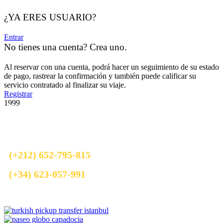
¿YA ERES USUARIO?
Entrar
No tienes una cuenta? Crea uno.
Al reservar con una cuenta, podrá hacer un seguimiento de su estado
de pago, rastrear la confirmación y también puede calificar su
servicio contratado al finalizar su viaje.
Registrar
1999
¿Necesitas Ayuda?
Cualquier duda o pregunta que tenga acerca de nuestros servicios,
por favor pongase en contacto con nosotros.
(+212) 652-795-815
(+34) 623-057-991
Info@maventur.com