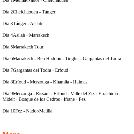
Día 1
Melilla/Nador - Chefchaouen
Día 2
Chefchaouen - Tánger
Día 3
Tánger - Asilah
Día 4
Asilah - Marrakech
Día 5
Marrakech Tour
Día 6
Marrakech - Ben Haddou - Tinghir - Gargantas del Todra
Día 7
Gargantas del Todra - Erfoud
Día 8
Erfoud - Merzouga - Khamlia - Haimas
Día 9
Merzouga - Rissani - Erfoud - Valle del Ziz - Errachidia -
Midelt - Bosque de los Cedros - Ifrane - Fez
Dia 10
Fez - Nador/Melilla