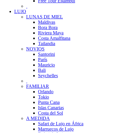
Free Tour Estambul
LUJO
LUNAS DE MIEL
Maldivas
Bora Bora
Riviera Maya
Costa Amalfitana
Tailandia
NOVIOS
Santorini
París
Mauricio
Bali
Seychelles
FAMILIAR
Orlando
Tokio
Punta Cana
Islas Canarias
Costa del Sol
A MEDIDA
Safari de Lujo en África
Marruecos de Lujo