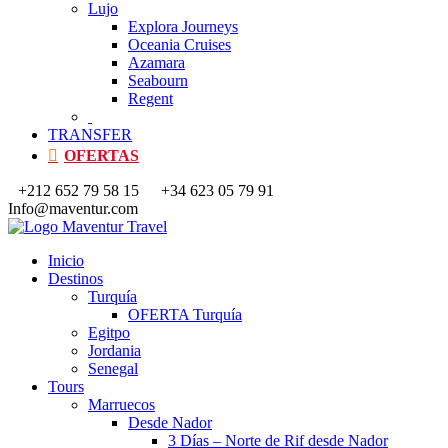
Lujo
Explora Journeys
Oceania Cruises
Azamara
Seabourn
Regent
TRANSFER
OFERTAS
+212 652 79 58 15
+34 623 05 79 91
Info@maventur.com
Inicio
Destinos
Turquía
OFERTA Turquía
Egitpo
Jordania
Senegal
Tours
Marruecos
Desde Nador
3 Días – Norte de Rif desde Nador