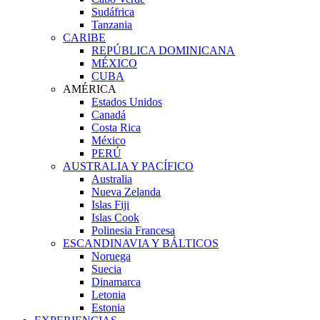
Sudáfrica
Tanzania
CARIBE
REPÚBLICA DOMINICANA
MÉXICO
CUBA
AMÉRICA
Estados Unidos
Canadá
Costa Rica
México
PERÚ
AUSTRALIA Y PACÍFICO
Australia
Nueva Zelanda
Islas Fiji
Islas Cook
Polinesia Francesa
ESCANDINAVIA Y BÁLTICOS
Noruega
Suecia
Dinamarca
Letonia
Estonia