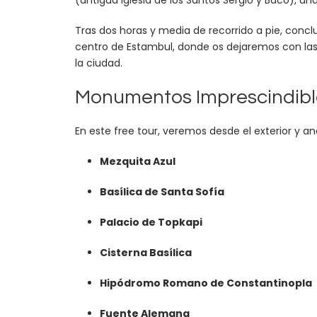
(antigua Iglesia de los Santos Sergio y Baco), u
Tras dos horas y media de recorrido a pie, concl
centro de Estambul, donde os dejaremos con la
la ciudad.
Monumentos Imprescindible
En este free tour, veremos desde el exterior y 
Mezquita Azul
Basílica de Santa Sofía
Palacio de Topkapi
Cisterna Basílica
Hipódromo Romano de Constantinopla
Fuente Alemana