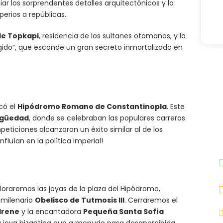
r los sorprendentes detalles arquitectónicos y la
erios a repúblicas.
de Topkapi
, residencia de los sultanes otomanos, y la
ido”, que esconde un gran secreto inmortalizado en
có el
Hipódromo Romano de Constantinopla
. Este
C
tigüedad
, donde se celebraban las populares carreras
d
ticiones alcanzaron un éxito similar al de los
c
uían en la política imperial!
xploraremos las joyas de la plaza del Hipódromo,
 milenario
Obelisco de Tutmosis III
. Cerraremos el
 Irene
y la encantadora
Pequeña Santa Sofía