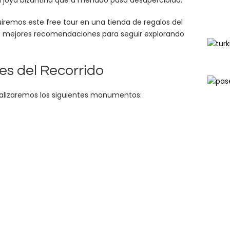
na joya bizantina que a menudo pasa desapercibida.
uiremos este free tour en una tienda de regalos del
s mejores recomendaciones para seguir explorando
s del Recorrido
analizaremos los siguientes monumentos: