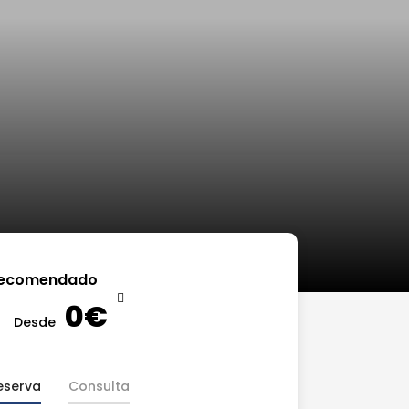
ecomendado
0€
Desde
eserva
Consulta