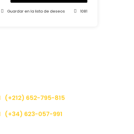
Guardar en la lista de deseos
1081
¿Necesitas Ayuda?
ualquier duda o pregunta que tenga acerca
e nuestros servicios, por favor pongase en
ontacto con nosotros.
(+212) 652-795-815
(+34) 623-057-991
Info@maventur.com