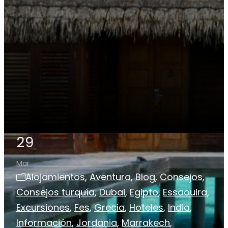
29
Mar
Alojamientos
,
Aventura
,
Blog
,
Consejos
,
Consejos turquía
,
Dubai
,
Egipto
,
Essaouira
,
Excursiones
,
Fes
,
Grecia
,
Hoteles
,
India
,
Información
,
Jordania
,
Marrakech
,