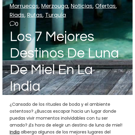
Marruecos
,
Merzouga
,
Noticias
,
Ofertas
,
Riads
,
Rutas
,
Turquía
0
Los 7 Mejores
Destinos De Luna
De Miel En La
India
¿Cansado de los rituales de boda y el ambiente
ostentoso? ¿Buscas escapar hacia un lugar donde
puedas vivir momentos inolvidables con tu ser
amado? ¡Es hora de elegir un destino de luna de miel!
India
alberga algunos de los mejores lugares del