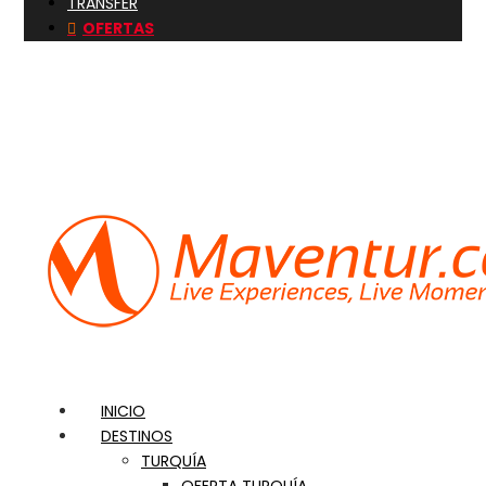
TRANSFER
OFERTAS
+212 652 79 58 15
+34 623 05 79 91
Info@maventur.com
INICIO
DESTINOS
TURQUÍA