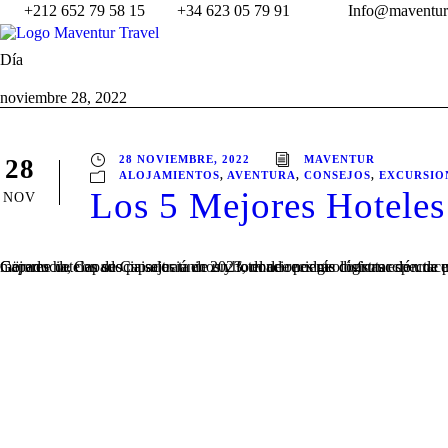
+212 652 79 58 15
+34 623 05 79 91
Info@maventur
Día
noviembre 28, 2022
28 NOVIEMBRE, 2022
MAVENTUR
28
ALOJAMIENTOS
,
AVENTURA
,
CONSEJOS
,
EXCURSIO
Los 5 Mejores Hotele
NOV
Capadocia, con sus paisajes únicos y formaciones geológicas espectaculares, es un destino turístico increíble. Aquí te presentamos los 5 mejores hoteles de Capadocia en 2023, donde podrás disfrutar de una experiencia inolvidable: 1- Göreme Cave Lodge en Göreme El hotel Göreme de 