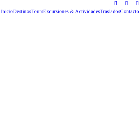
Inicio
Destinos
Tours
Excursiones & Actividades
Traslados
Contacto