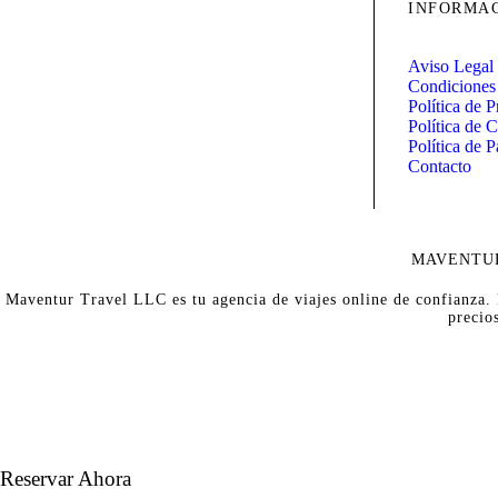
INFORMA
Maventur Travel se erige como tu agencia
receptiva en diversos destinos, entre los que
Aviso Legal
se incluyen Marruecos, Turquía, Emiratos
Condiciones
Árabes, Egipto…
Política de P
Política de 
Política de 
Contacto
MAVENTUR
Maventur Travel LLC es tu agencia de viajes online de confianza. N
precio
Reservar Ahora