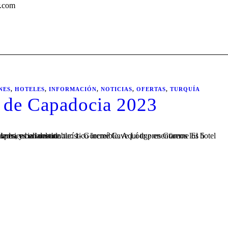
.com
NES
,
HOTELES
,
INFORMACIÓN
,
NOTICIAS
,
OFERTAS
,
TURQUÍA
s de Capadocia 2023
Capadocia se trata de un hotel de reciente construcción de piedra y bellamente...