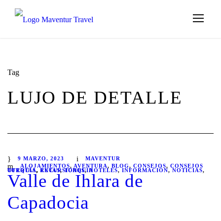
Tag
LUJO DE DETALLE
9 MARZO, 2023
MAVENTUR
ALOJAMIENTOS
,
AVENTURA
,
BLOG
,
CONSEJOS
,
CONSEJOS
TURQUÍA
OFERTAS
,
,
RUTAS
EXCURSIONES
,
TURQUÍA
,
HOTELES
,
INFORMACIÓN
,
NOTICIAS
,
Valle de Ihlara de
Capadocia