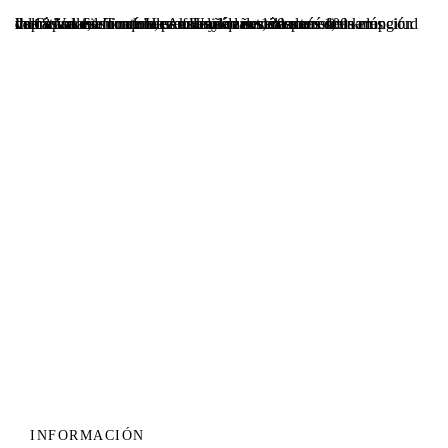
Ihlara Valle, ubicado en Aksaray que está a unos 100 km de Capadocia Turquia, es un cañón extremadamente impresionante con una profundidad de 120 metros, una longitud de 18 km. Se formó hace miles de años, después de la erupción volcánica del monte Hasan. Una de sus características más llamativas es su naturaleza. Hay áreas verdes...
Maventur Travel se erige como tu agencia receptiva en
diversos destinos, entre los que se incluyen Marruecos,
Turquía, Emiratos Árabes, Egipto…
INFORMACIÓN